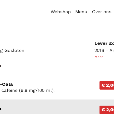
Webshop
Menu
Over ons
Lever Z
ug
Gesloten
2018 - A
Meer
n
-Cola
€ 2,0
 cafeïne (9,6 mg/100 ml).
a
€ 2,0