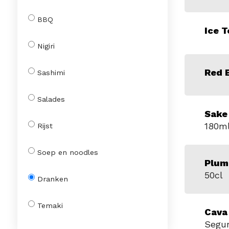
BBQ
Ice T
Nigiri
Red 
Sashimi
Salades
Sake
180m
Rijst
Soep en noodles
Plum
50cl
Dranken
Temaki
Cava
Segur