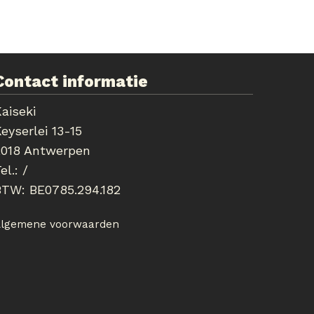
Contact informatie
aiseki
eyserlei 13-15
2018 Antwerpen
el.:
/
BTW:
BE0785.294.182
lgemene voorwaarden