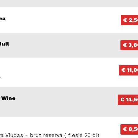
ea
€ 2,5
Bull
€ 3,8
€ 11,0
l
 Wine
€ 14,5
€ 8,5
a Viudas - brut reserva ( flesje 20 cl)