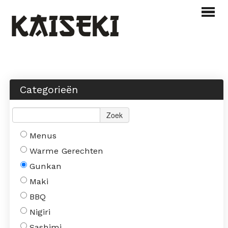
Webshop
Menu
Categorieën
Over ons
Zoek
Contact
Menus
INLOGGEN
BESTELLEN
Warme Gerechten
Gunkan
Maki
BBQ
Nigiri
Sashimi